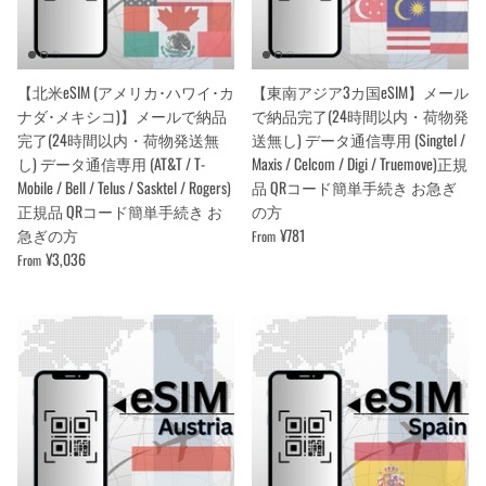
【北米eSIM (アメリカ･ハワイ･カ
【東南アジア3カ国eSIM】メール
ナダ･メキシコ)】メールで納品
で納品完了(24時間以内・荷物発
完了(24時間以内・荷物発送無
送無し) データ通信専用 (Singtel /
し) データ通信専用 (AT&T / T-
Maxis / Celcom / Digi / Truemove)正規
Mobile / Bell / Telus / Sasktel / Rogers)
品 QRコード簡単手続き お急ぎ
正規品 QRコード簡単手続き お
の方
急ぎの方
¥781
From
¥3,036
From