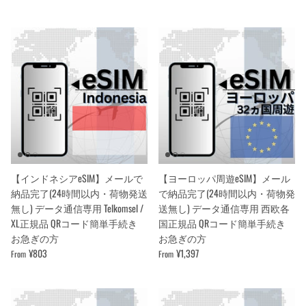
【インドネシアeSIM】メールで
【ヨーロッパ周遊eSIM】メール
納品完了(24時間以内・荷物発送
で納品完了(24時間以内・荷物発
無し) データ通信専用 Telkomsel /
送無し) データ通信専用 西欧各
XL正規品 QRコード簡単手続き
国正規品 QRコード簡単手続き
お急ぎの方
お急ぎの方
¥803
¥1,397
From
From