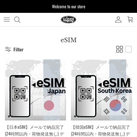
Skip
Welcome to our store
to
content
よくある質問
eSIM
お客様からいただいたご質問をまとめており
Filter
ます
注文について
製品について
【日本eSIM】メールで納品完了
【韓国eSIM】メールで納品完了
(24時間以内・荷物発送無し) デ
(24時間以内・荷物発送無し) デ