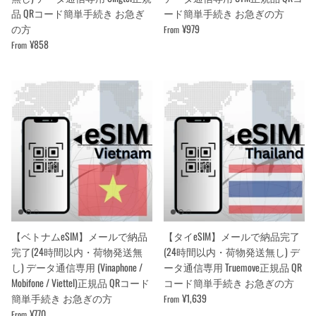
品 QRコード簡単手続き お急ぎ
ード簡単手続き お急ぎの方
の方
¥979
From
¥858
From
【ベトナムeSIM】メールで納品
【タイeSIM】メールで納品完了
完了(24時間以内・荷物発送無
(24時間以内・荷物発送無し) デ
し) データ通信専用 (Vinaphone /
ータ通信専用 Truemove正規品 QR
Mobifone / Viettel)正規品 QRコード
コード簡単手続き お急ぎの方
簡単手続き お急ぎの方
¥1,639
From
¥770
From