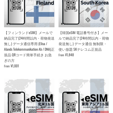
【フィンランドeSIM】メールで
【韓国eSIM 電話番号付き】メー
納品完了(24時間以内・荷物発送
ルで納品完了(24時間以内・荷物
無し) データ通信専用 (Elisa /
発送無し) データ通信 無制限・
Alands Telekommunikation Ab / DNA)正
使い放題 SKテレコム正規品
規品 QRコード簡単手続き お急
¥1,848
From
ぎの方
¥1,001
From