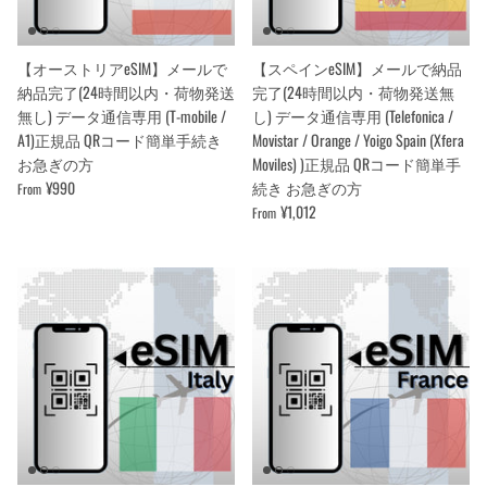
【オーストリアeSIM】メールで
【スペインeSIM】メールで納品
納品完了(24時間以内・荷物発送
完了(24時間以内・荷物発送無
無し) データ通信専用 (T-mobile /
し) データ通信専用 (Telefonica /
A1)正規品 QRコード簡単手続き
Movistar / Orange / Yoigo Spain (Xfera
お急ぎの方
Moviles) )正規品 QRコード簡単手
¥990
続き お急ぎの方
From
¥1,012
From