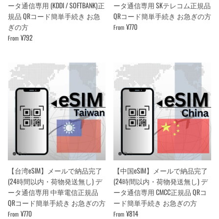
ータ通信専用 (KDDI / SOFTBANK)正
ータ通信専用 SKテレコム正規品
規品 QRコード簡単手続き お急
QRコード簡単手続き お急ぎの方
ぎの方
¥770
From
¥792
From
【台湾eSIM】メールで納品完了
【中国eSIM】メールで納品完了
(24時間以内・荷物発送無し) デ
(24時間以内・荷物発送無し) デ
ータ通信専用 中華電信正規品
ータ通信専用 CMCC正規品 QRコ
QRコード簡単手続き お急ぎの方
ード簡単手続き お急ぎの方
¥770
¥814
From
From