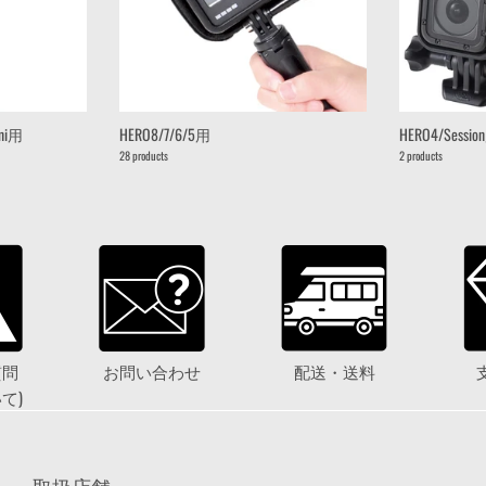
ini用
HERO8/7/6/5用
HERO4/Sessi
28 products
2 products
質問
お問い合わせ
配送・送料
て)