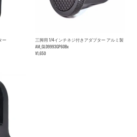
ター
三脚用 1/4インチネジ付きアダプター アルミ製
AM_GLD9993GP60Bx
¥1,650