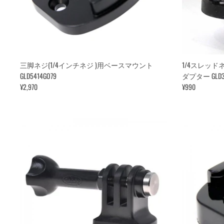
三脚ネジ(1/4インチネジ )用ベースマウント
1/4スレッド
GLD5414GO79
ダプター GLD31
¥2,970
¥990