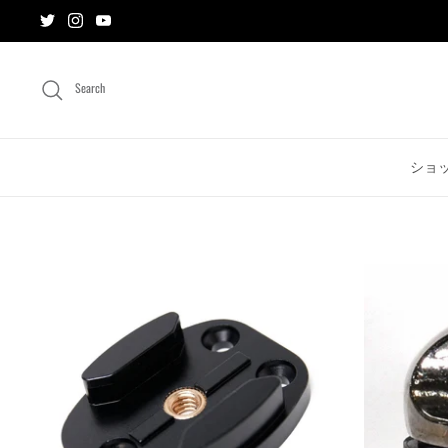
Skip
to
content
Search
ショ