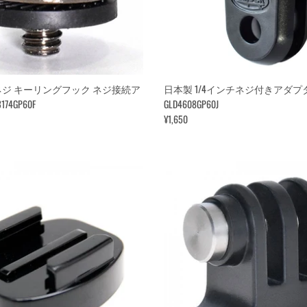
ネジ キーリングフック ネジ接続ア
日本製 1/4インチネジ付きアダプ
74GP60F
GLD4608GP60J
¥1,650