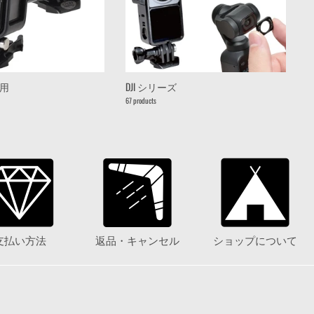
on用
DJI シリーズ
マ
67 products
8 
支払い方法
返品・キャンセル
ショップについて