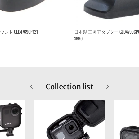
 GLD4769GP121
日本製 三脚アダプター GLD4799GP0
¥990
Collection list