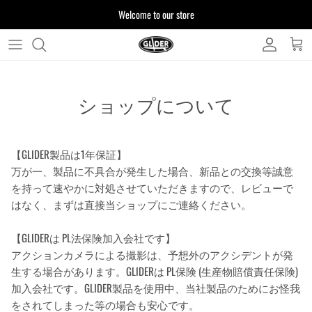
ス
Welcome to our store
キ
ッ
プ
よくある質問
す
る
ショップについて
お客様からいただいたご質問をまとめており
ます
【GLIDER製品は1年保証】
万が一、製品に不具合が発生した場合、新品との交換等誠意
注文について
製品について
を持って速やかに対処させていただきますので、レビューで
はなく、まずは直接当ショップにご連絡ください。
【GLIDERは PL法保険加入会社です】
アクションカメラによる撮影は、予想外のアクシデントが発
生する場合があります。GLIDERは PL保険 (生産物賠償責任保険)
加入会社です。GLIDER製品を使用中、当社製品のためにお怪我
をされてしまった等の場合も安心です。