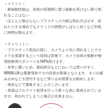
＜メリット＞
・耐振動性能は、余程の長期間に渡り振動を受けない限り割
れることはない
・ほとんど曲がらないプラスチックの様な割れ方はせず、折
れたりする場合でもクラックの状態がしばらく続くなど対処
に時間が取れます。
＜デメリット＞
・プラスチック部品の様に、カメラより先に壊れることでカ
メラを保護するという役割は皆無で、カメラ自体が振動や物
理的衝突のダメージを100%受けます。
・非常に硬いため、接続部分などにおいては滑りやすく、
HERO8以降は重量増加でその症状が顕著となります。ネジの緩
み止めなどを塗付するなど滑り止め措置をお勧めします。
・海水などで腐食することがございます。
・表面はアルマイト処理を行って様々な色に着色されていま
すが、剥がれてしまうと修正が出来ません。