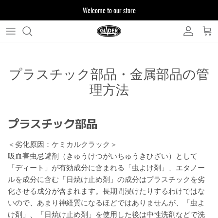
Skip
Welcome to our store
to
content
よくある質問
プラスチック部品・金属部品の管
お客様からいただいたご質問をまとめており
ます
理方法
注文について
製品について
プラスチック部品
＜劣化原因：ケミカルクラック＞
吸血害虫忌避剤（きゅうけつがいちゅうきひざい）として
「ディート」が有効成分に含まれる「虫よけ剤」、エタノー
ルを成分に含む「日焼け止め剤」の成分はプラスチックを劣
化させる成分が含まれます。長期間浸けたりするわけではな
いので、あまり神経質になるほどではありませんが、「虫よ
け剤」、「日焼け止め剤」を使用した後は中性洗剤などで洗