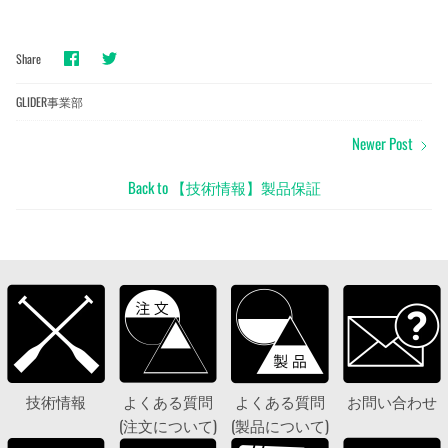
Share
Share
Share
on
on
Facebook
Twitter
GLIDER事業部
Newer Post
Back to 【技術情報】製品保証
技術情報
よくある質問
よくある質問
お問い合わせ
(注文について)
(製品について)