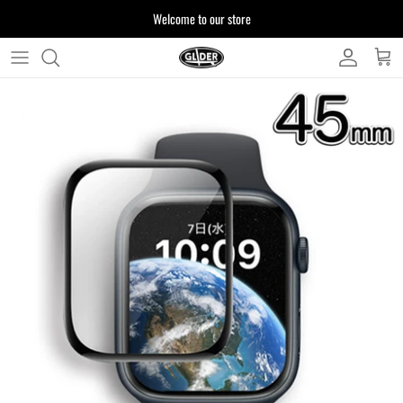
ス
Welcome to our store
キ
ッ
プ
よくある質問
す
る
お客様からいただいたご質問をまとめており
ます
注文について
製品について