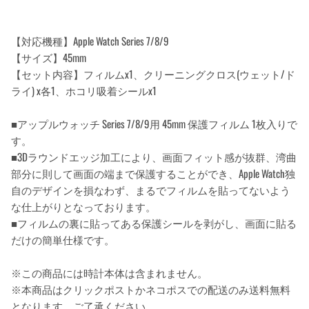
【対応機種】Apple Watch Series 7/8/9
【サイズ】45mm
【セット内容】フィルムx1、クリーニングクロス(ウェット/ド
ライ) x各1、ホコリ吸着シールx1
■アップルウォッチ Series 7/8/9用 45mm 保護フィルム 1枚入りで
す。
■3Dラウンドエッジ加工により、画面フィット感が抜群、湾曲
部分に則して画面の端まで保護することができ、Apple Watch独
自のデザインを損なわず、まるでフィルムを貼ってないよう
な仕上がりとなっております。
■フィルムの裏に貼ってある保護シールを剥がし、画面に貼る
だけの簡単仕様です。
※この商品には時計本体は含まれません。
※本商品はクリックポストかネコポスでの配送のみ送料無料
となります。ご了承ください。