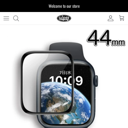
ス
Welcome to our store
キ
ッ
プ
よくある質問
す
る
お客様からいただいたご質問をまとめており
ます
注文について
製品について