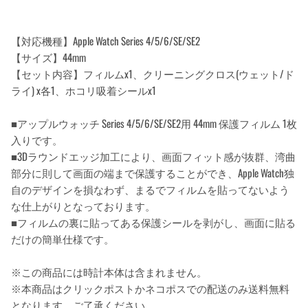
【対応機種】Apple Watch Series 4/5/6/SE/SE2
【サイズ】44mm
【セット内容】フィルムx1、クリーニングクロス(ウェット/ド
ライ) x各1、ホコリ吸着シールx1
■アップルウォッチ Series 4/5/6/SE/SE2用 44mm 保護フィルム 1枚
入りです。
■3Dラウンドエッジ加工により、画面フィット感が抜群、湾曲
部分に則して画面の端まで保護することができ、Apple Watch独
自のデザインを損なわず、まるでフィルムを貼ってないよう
な仕上がりとなっております。
■フィルムの裏に貼ってある保護シールを剥がし、画面に貼る
だけの簡単仕様です。
※この商品には時計本体は含まれません。
※本商品はクリックポストかネコポスでの配送のみ送料無料
となります。ご了承ください。