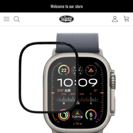
ス
Welcome to our store
キ
ッ
プ
よくある質問
す
る
お客様からいただいたご質問をまとめており
ます
注文について
製品について