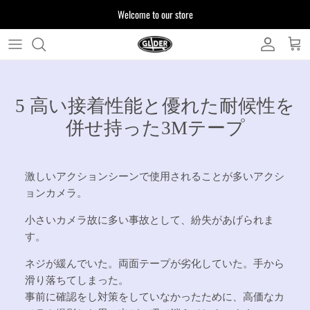
Skip
Welcome to our store
to
content
よくある質問
5 高い接着性能と優れた耐候性を
お客様からいただいたご質問をまとめており
ます
併せ持った3Mテープ
注文について
製品について
激しいアクションシーンで使用されることが多いアクシ
ョンカメラ。
小さいカメラ故に多い事故として、紛失があげられま
す。
ネジが緩んでいた。両面テープが劣化していた。手から
滑り落ちてしまった。
事前に確認をし対策をしていなかったために、高価なカ