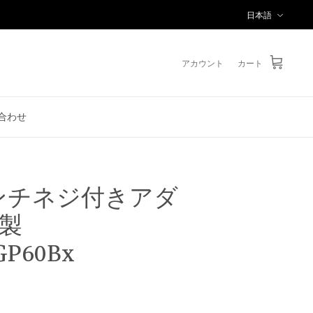
言
日本語
語
アカウント
カート
合わせ
インチネジ付きアダ
製
GP60Bx