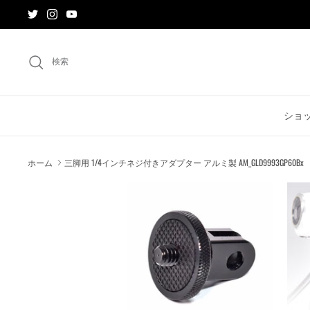
ス
キ
ッ
プ
検索
す
る
ショ
ホーム
三脚用 1/4インチネジ付きアダプター アルミ製 AM_GLD9993GP60Bx