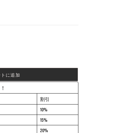
ートに追加
約！
割引
10%
15%
20%