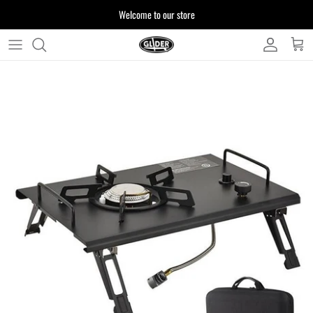
ス
Welcome to our store
キ
ッ
プ
よくある質問
す
る
お客様からいただいたご質問をまとめており
ます
注文について
製品について