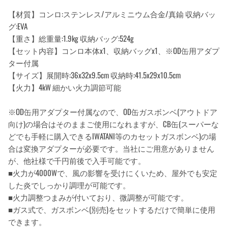
【材質】コンロ:ステンレス/アルミニウム合金/真鍮 収納バッ
グ:EVA
【重さ】総重量:1.9kg 収納バッグ:524g
【セット内容】コンロ本体x1、収納バッグx1、※OD缶用アダプ
ター付属
【サイズ】展開時:36x32x9.5cm 収納時:41.5x29x10.5cm
【火力】4kW 細かい火力調節可能
※OD缶用アダプター付属なので、OD缶ガスボンベ(アウトドア
向け)の場合はそのままご使用になれますが、CB缶(スーパーな
どでも手軽に購入できるIWATANI等のカセットガスボンベ)の場
合は変換アダプターが必要です。当社にご用意がありません
が、他社様で千円前後で入手可能です。
■火力が4000Wで、風の影響を受けにくいため、屋外でも安定
した炎でしっかり調理が可能です。
■火力調整つまみが付いており、微調整が可能です。
■ガス式で、ガスボンベ(別売)をセットするだけで簡単に使用
できます。