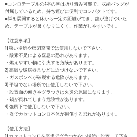
■コンロテーブルの4本の脚は折り畳み可能で、収納バッグが
付属しているため、持ち運びに便利でコンパクトです。
■脚を展開すると床から一定の距離ができ、熱が逃げやいた
め、テーブルが暑くなりにくく、作業がしやすいです。
【注意事項】
1) 狭い場所や密閉空間では使用しないで下さい。
・酸素不足による窒息の恐れがあります。
・燃えやすい物に引火する危険があります。
2) 高温な暖房器具などに近づけないで下さい。
・ガスボンベが破裂する危険があります。
3) 平坦でない場所では使用しないで下さい。
・設置面の傾きやグラつきは火災の原因になります。
・鍋が倒れてしまう危険性があります。
4) 強風下で使用しないで下さい。
・炎でカセットコンロ本体が損傷する恐れがあります。
【使用方法】
1) カセットコンロを平坦でグラつかない場所に設置して下さ