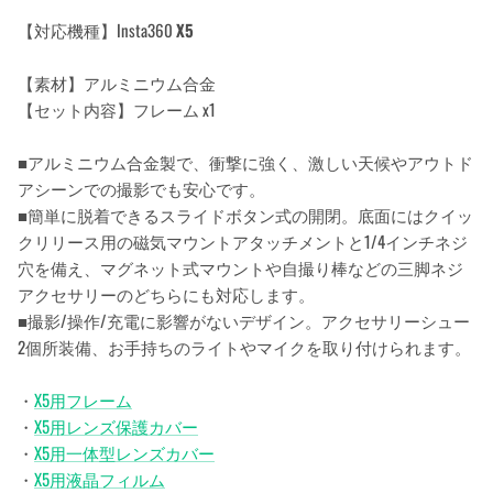
【対応機種】Insta360
X5
【素材】アルミニウム合金
【セット内容】フレーム x1
■アルミニウム合金製で、衝撃に強く、激しい天候やアウトド
アシーンでの撮影でも安心です。
■簡単に脱着できるスライドボタン式の開閉。底面にはクイッ
クリリース用の磁気マウントアタッチメントと1/4インチネジ
穴を備え、マグネット式マウントや自撮り棒などの三脚ネジ
アクセサリーのどちらにも対応します。
■撮影/操作/充電に影響がないデザイン。アクセサリーシュー
2個所装備、お手持ちのライトやマイクを取り付けられます。
・
X5用フレーム
・
X5用レンズ保護カバー
・
X5用一体型レンズカバー
・
X5用液晶フィルム