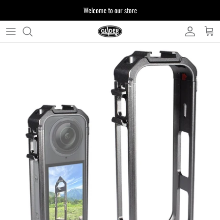
ス
Welcome to our store
キ
ッ
プ
よくある質問
す
る
お客様からいただいたご質問をまとめており
ます
注文について
製品について