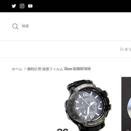
ス
キ
ッ
プ
検索
す
る
ショ
ホーム
腕時計用 保護フィルム 36mm GLD8057M36