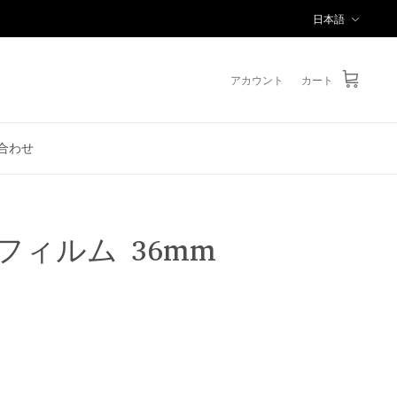
言
日本語
語
アカウント
カート
合わせ
フィルム 36mm