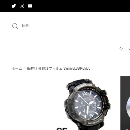
ス
キ
ッ
プ
検索
す
る
ショ
ホーム
腕時計用 保護フィルム 35mm GLD8040M35