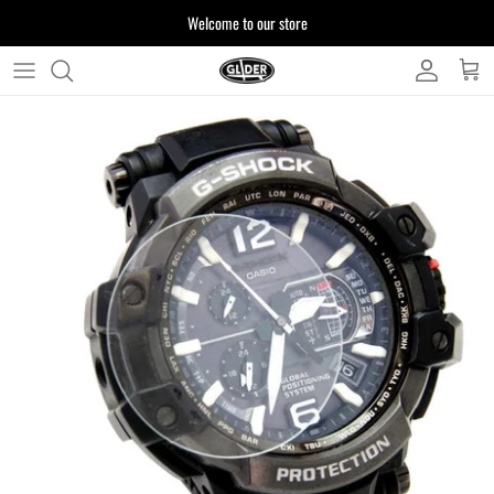
ス
Welcome to our store
キ
ッ
プ
よくある質問
す
る
お客様からいただいたご質問をまとめており
ます
注文について
製品について