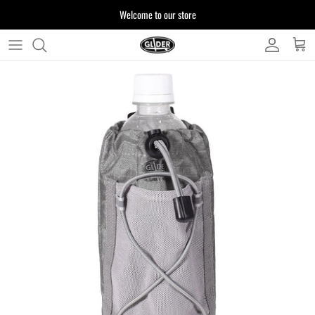
ス
Welcome to our store
キ
ッ
プ
よくある質問
す
る
お客様からいただいたご質問をまとめており
ます
注文について
製品について