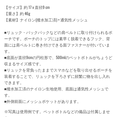
【サイズ】約 17 x 直径9 cm
【重さ】約 46g
【素材】ナイロン(撥水加工済) + 通気性メッシュ
■リュック・バックパックなどの肩ベルトに取り付けられるポ
ーチです。ポーチのトップには素早く脱着できるフック、背
面には肩ベルトに巻き付けできる面ファスナーが付いていま
す。
■底面が直径9cmの円柱形で、500mlのペットボトルがちょうど
収まるサイズ感です。
■リュックを背負ったままでスマホなどを取り出せるポーチを
装着することで、リュックを下ろさずに頻繁に物を出し入れ
できます。
■撥水加工済のナイロン生地使用、底面は通気性メッシュで
す。
■外側前面にメッシュポケットがあります。
※写真は使用例です。ペットボトルなどの備品は付属しませ