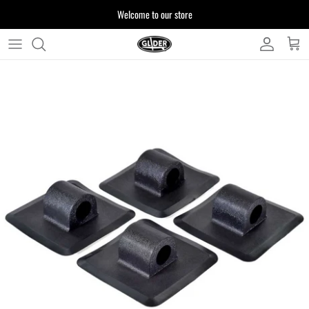
ス
Welcome to our store
キ
ッ
プ
よくある質問
す
る
お客様からいただいたご質問をまとめており
ます
注文について
製品について