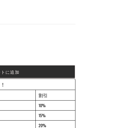
ートに追加
約！
割引
10%
15%
20%