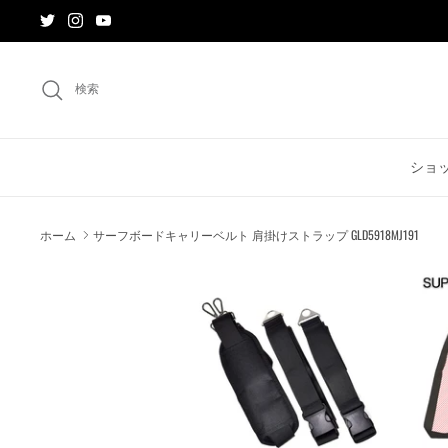
ス
キ
ッ
プ
検索
す
る
ショ
ホーム
サーフボードキャリーベルト 肩掛けストラップ GLD5918MJ191