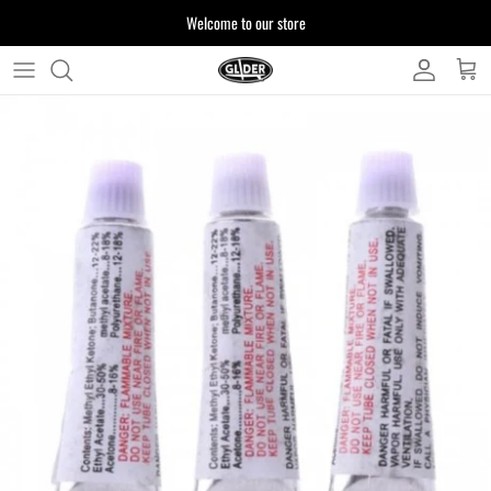
ス
Welcome to our store
キ
ッ
プ
よくある質問
す
る
お客様からいただいたご質問をまとめており
ます
注文について
製品について