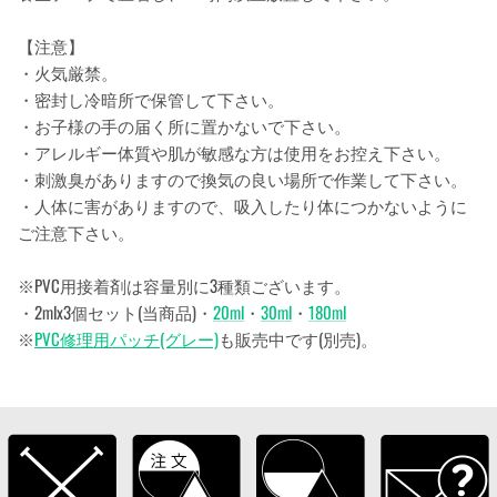
【注意】
・火気厳禁。
・密封し冷暗所で保管して下さい。
・お子様の手の届く所に置かないで下さい。
・アレルギー体質や肌が敏感な方は使用をお控え下さい。
・刺激臭がありますので換気の良い場所で作業して下さい。
・人体に害がありますので、吸入したり体につかないように
ご注意下さい。
※PVC用接着剤は容量別に3種類ございます。
・2mlx3個セット(当商品)・
20ml
・
30ml
・
180ml
※
PVC修理用パッチ(グレー)
も販売中です(別売)。