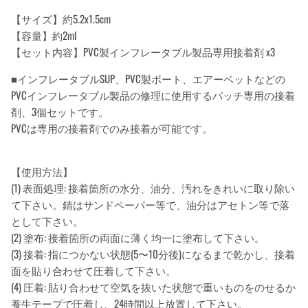
【サイズ】約5.2x1.5cm
【容量】約2ml
【セット内容】PVC製インフレータブル製品専用接着剤 x3
■インフレータブルSUP、PVC製ボート、エアーベットなどの
PVCインフレータブル製品の修理に使用するパッチ専用の接着
剤、3個セットです。
PVCは専用の接着剤でのみ接着が可能です。
【使用方法】
(1) 表面処理: 接着箇所の水分、油分、汚れをきれいに取り除い
て下さい。錆はサンドペーパー等で、油分はアセトン等で落
として下さい。
(2) 塗布: 接着箇所の両面に薄く均一に塗布して下さい。
(3) 接着: 指につかない状態(5〜10分後)になるまで乾かし、接着
面を貼り合わせて圧着して下さい。
(4) 圧着: 貼り合わせて空気を抜いた状態で重いものをのせるか
養生テープで圧着し、24時間以上放置して下さい。