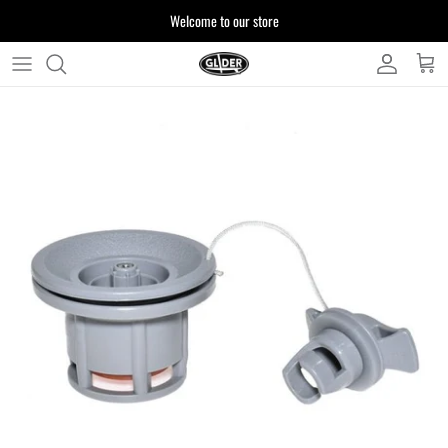
ス
Welcome to our store
キ
ッ
プ
よくある質問
す
る
お客様からいただいたご質問をまとめており
ます
注文について
製品について