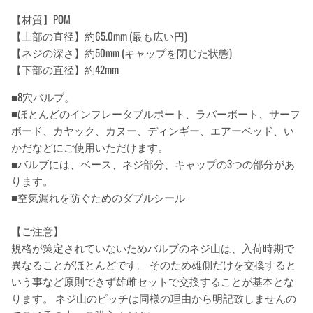
【材質】POM
【上部の直径】約65.0mm (最も広い円)
【ネジの深さ】約50mm (キャップを閉じた状態)
【下部の直径】約42mm
■8穴バルブ。
■ほとんどのインフレータブルボート、ラバーボート、サーフ
ボード、カヤック、カヌー、ディンギー、エアーベッド、い
かだなどにご使用いただけます。
■バルブには、ベース、ネジ部分、キャップの3つの部分があ
ります。
■空気漏れを防ぐためのダブルシール
【ご注意】
規格が策定されていないためバルブのネジ山は、入荷時期で
異なることがほとんどです。 そのため雄側だけを交換すると
いう事など原則できず雄雌セットで交換することが基本とな
ります。 ネジ山のピッチは同様の理由から明記致しませんの