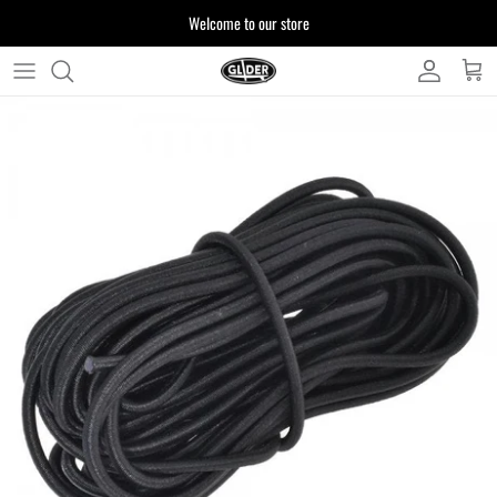
ス
Welcome to our store
キ
ッ
プ
よくある質問
す
る
お客様からいただいたご質問をまとめており
ます
注文について
製品について