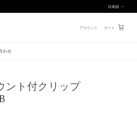
言
日本語
語
アカウント
カート
合わせ
ウント付クリップ
B