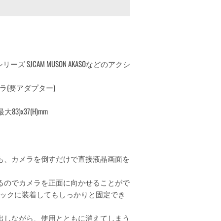
ーズ SJCAM MUSON AKASOなどのアクシ
(要アダプター)
大83)x37(H)mm
も、カメラを倒すだけで直接液晶画面を
するのでカメラを正面に向かせることがで
ックに装着してもしっかりと固定でき
出しながら、使用とともに消えてしまう