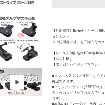
【対応機種】GoPro全シリーズ DJIシリ
ョンカメラ
※上記機種以外にも三脚穴付カメラ
【サイズ】88(L/最大110mm)x48(W/最
【重さ】56g
【取付部】ハウジングマウント
■スマホのアプリと連動しなくて
確認できます。
■クリップマウントは360°回転
き、強力なグリップ力なのでリュ
ます。
■本体のロゴマークは、風合いを