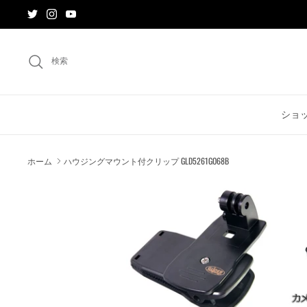
ス
キ
ッ
プ
検索
す
る
ショ
ホーム
ハウジングマウント付クリップ GLD5261GO68B