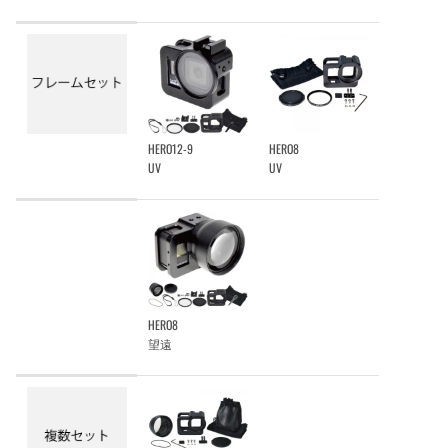
HERO8
HERO12-9
UV
UV
HERO8
望遠