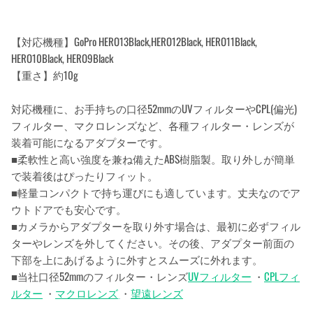
【対応機種】GoPro HERO13Black,HERO12Black, HERO11Black,
HERO10Black, HERO9Black
【重さ】約10g
対応機種に、お手持ちの口径52mmのUVフィルターやCPL(偏光)
フィルター、マクロレンズなど、各種フィルター・レンズが
装着可能になるアダプターです。
■柔軟性と高い強度を兼ね備えたABS樹脂製。取り外しが簡単
で装着後はぴったりフィット。
■軽量コンパクトで持ち運びにも適しています。丈夫なのでア
ウトドアでも安心です。
■カメラからアダプターを取り外す場合は、最初に必ずフィル
ターやレンズを外してください。その後、アダプター前面の
下部を上にあげるように外すとスムーズに外れます。
■当社口径52mmのフィルター・レンズ
UVフィルター
・
CPLフィ
ルター
・
マクロレンズ
・
望遠レンズ