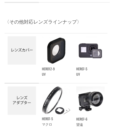
〈その他対応レンズラインナップ〉
HERO12-9
HERO7-5
UV
UV
HERO7-5
HERO7-6
マクロ
望遠