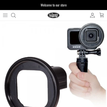
ス
Welcome to our store
キ
ッ
プ
よくある質問
す
る
お客様からいただいたご質問をまとめており
ます
注文について
製品について