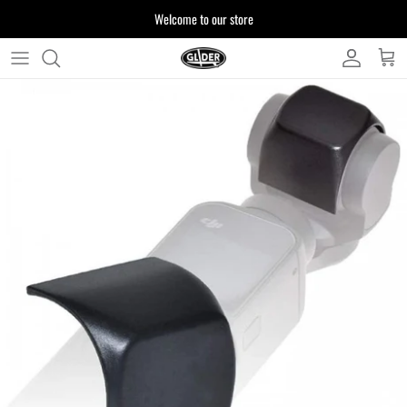
ス
Welcome to our store
キ
ッ
プ
よくある質問
す
る
お客様からいただいたご質問をまとめており
ます
注文について
製品について