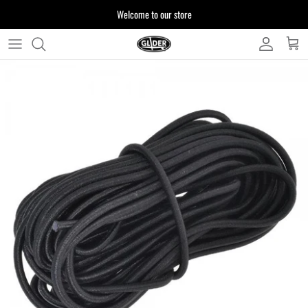
ス
Welcome to our store
キ
ッ
プ
よくある質問
す
る
お客様からいただいたご質問をまとめており
ます
注文について
製品について