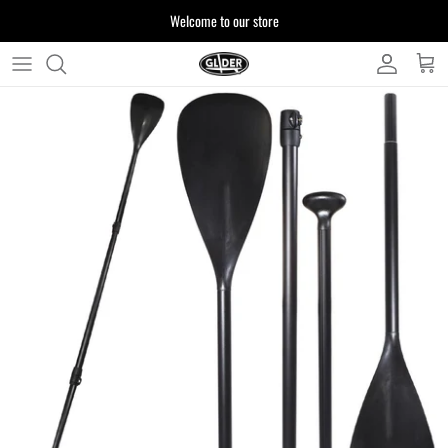
ス
Welcome to our store
キ
ッ
プ
よくある質問
す
る
お客様からいただいたご質問をまとめており
ます
注文について
製品について