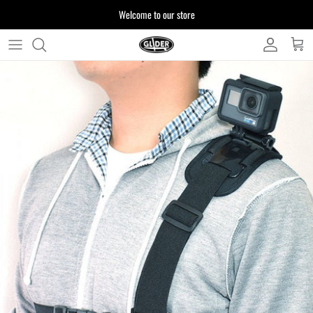
ス
Welcome to our store
キ
ッ
プ
よくある質問
す
る
お客様からいただいたご質問をまとめており
ます
注文について
製品について