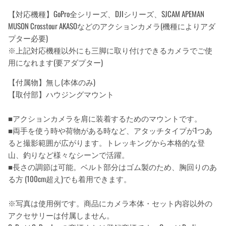
【対応機種】GoPro全シリーズ、DJIシリーズ、SJCAM APEMAN
MUSON Crosstour AKASOなどのアクションカメラ(機種によりアダ
プター必要)
※上記対応機種以外にも三脚に取り付けできるカメラでご使
用になれます(要アダプター)
【付属物】無し(本体のみ)
【取付部】ハウジングマウント
■アクションカメラを肩に装着するためのマウントです。
■両手を使う時や荷物がある時など、アタッチタイプが1つあ
ると撮影範囲が広がります。トレッキングから本格的な登
山、釣りなど様々なシーンで活躍。
■長さの調節は可能。ベルト部分はゴム製のため、胸回りのあ
る方 (100cm超え)でも着用できます。
※写真は使用例です。商品にカメラ本体・セット内容以外の
アクセサリーは付属しません。