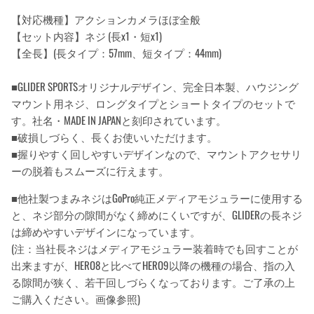
【対応機種】アクションカメラほぼ全般
【セット内容】ネジ (長x1・短x1)
【全長】(長タイプ：57mm、短タイプ：44mm)
■GLIDER SPORTSオリジナルデザイン、完全日本製、ハウジング
マウント用ネジ、ロングタイプとショートタイプのセットで
す。社名・MADE IN JAPANと刻印されています。
■破損しづらく、長くお使いいただけます。
■握りやすく回しやすいデザインなので、マウントアクセサリ
ーの脱着もスムーズに行えます。
■他社製つまみネジはGoPro純正メディアモジュラーに使用する
と、ネジ部分の隙間がなく締めにくいですが、GLIDERの長ネジ
は締めやすいデザインになっています。
(
注：当社長ネジはメディアモジュラー装着時でも回すことが
出来ますが、
HERO8
と比べて
HERO9
以降の機種の場合、指の入
る隙間が狭く、若干回しづらくなっております。ご了承の上
ご購入ください。画像参照
)