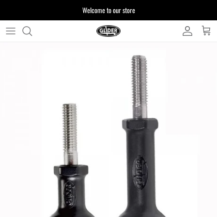
ス
Welcome to our store
キ
ッ
プ
よくある質問
す
る
お客様からいただいたご質問をまとめており
ます
注文について
製品について