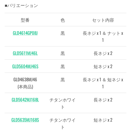
■バリエーション
型番
色
セット内容
GLD4614GP08J
黒
長ネジ x 1 ＆ ナット x
1
GLD5611MJ46L
黒
長ネジ x 2
GLD5604MJ46S
黒
短ネジ x 2
GLD4638MJ46
黒
長ネジ x 1 ＆ 短ネジ x
(本商品)
1
GLD5642MJ168L
チタンホワイ
長ネジ x 2
ト
GLD5635MJ168S
チタンホワイ
短ネジ x 2
ト