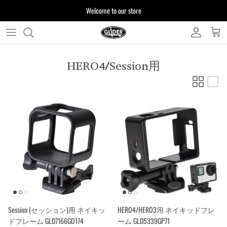
ス
Welcome to our store
キ
ッ
プ
よくある質問
す
HERO4/Session用
る
お客様からいただいたご質問をまとめており
ます
注文について
製品について
Session (セッション)用 ネイキッ
HERO4/HERO3用 ネイキッドフレ
ドフレーム GLD7166GO174
ーム GLD5339GP71