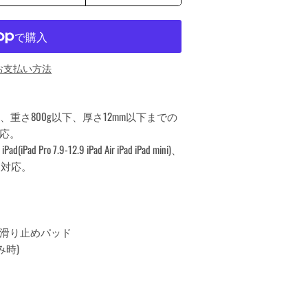
お支払い方法
、重さ800g以下、厚さ12mm以下までの
応。
ad(iPad Pro 7.9-12.9 iPad Air iPad iPad mini)、
スに対応。
滑り止めパッド
畳み時)