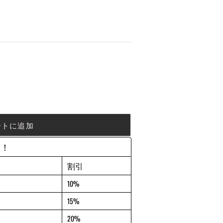
ートに追加
約！
割引
10%
15%
20%