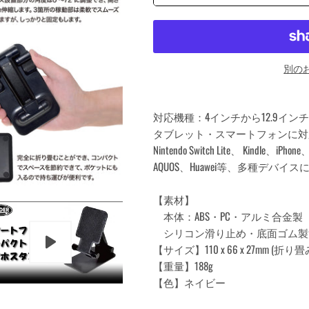
別の
対応機種：4インチから12.9インチ
タブレット・スマートフォンに対
Nintendo Switch Lite、 Kindle、iPhone、iP
AQUOS、Huawei等、多種デバイ
【素材】
本体：ABS・PC・アルミ合金製
シリコン滑り止め・底面ゴム製
【サイズ】110 x 66 x 27mm (折り
【重量】188g
【色】ネイビー