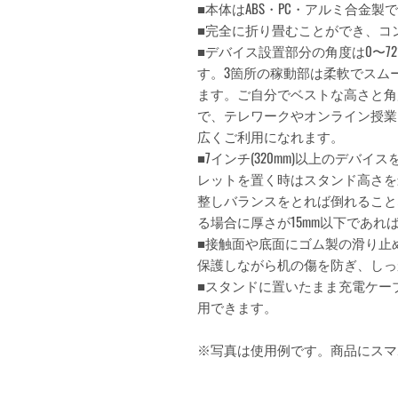
■本体はABS・PC・アルミ合金
■完全に折り畳むことができ、コ
■デバイス設置部分の角度は0〜72
す。3箇所の稼動部は柔軟でスム
ます。ご自分でベストな高さと角
で、テレワークやオンライン授業
広くご利用になれます。
■7インチ(320mm)以上のデバ
レットを置く時はスタンド高さを
整しバランスをとれば倒れること
る場合に厚さが15mm以下であれ
■接触面や底面にゴム製の滑り止
保護しながら机の傷を防ぎ、しっ
■スタンドに置いたまま充電ケー
用できます。
※写真は使用例です。商品にスマ