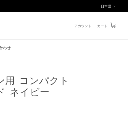
言
日本語
語
アカウント
カート
合わせ
ン用 コンパクト
ド ネイビー