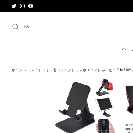
ス
キ
ッ
プ
検索
す
る
ショ
ホーム
スマートフォン用 コンパクト スマホスタンド ネイビー GLD4348MJ