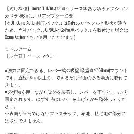
【対応機種】GoPro/DJI/Insta360シリーズ等あらゆるアクション
カメラ(機種によりアダプター必要)
(※DJI Osmo Action純正バックルはGoProのバックルと形状が違う
ため、当社バックルGP06JやGoPro用バックルを取付けた場合は
Osmo Actionでもご使用いただけます)
ミドルアーム
【取付部】ベースマウント
■強力に固定できる、レバー式の吸盤(吸盤直径68mm)マウント
です。直径68mm以上の、できるだけ平面のある場所に取付で
きます。
■必ず強く押しながら吸盤を装着し、レバーを下すとしっかり
固定されます。はずす時はレバーを上げてから取外してくだ
さい。
※表面が平滑ではないプラスチック、布地、植毛地の部分に
は取付できません。