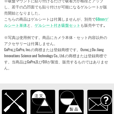
※吸盤マウントに貼り付けるだけで吸着力が格段とアップ
し、若干の凸凹面でも貼り付けが可能になるゲルシートが販
売開始となりました。
こちらの商品はゲルシートは付属しませんが、別売で
68
mmゲ
ルシート単体
と、
ゲルシート付き吸盤セット
も販売中です
。
※写真は使用例です。商品にカメラ本体・セット内容以外の
アクセサリーは付属しません。
GoProはGoPro, Inc.の商標または登録商標です。OsmoはDa-Jiang
Innovations Science and Technology Co., Ltd.の商標または登録商標で
す。当商品はGoPro及びDJIが製造、販売するものではありませ
ん。