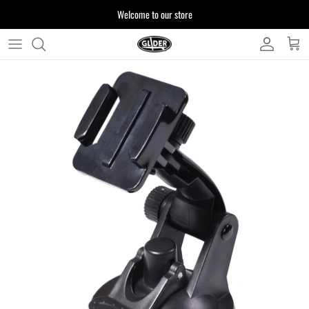
ス
Welcome to our store
キ
ッ
プ
よくある質問
す
る
お客様からいただいたご質問をまとめており
ます
注文について
製品について