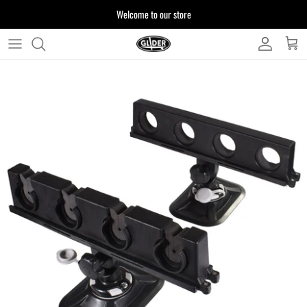
ス
Welcome to our store
キ
ッ
プ
よくある質問
す
る
お客様からいただいたご質問をまとめており
ます
注文について
製品について