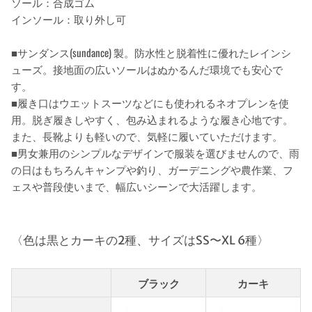
ソール：合成ゴム
インソール：取り外し可
■サンダンス(sundance) 製。防水性と脱着性に優れたレインシ
ューズ。接地面の広いソールはぬかるんだ環境でも安心で
す。
■履き口はウエットスーツなどにも使われるネオプレンを使
用。脱ぎ履きしやすく、包み込まれるような履き心地です。
また、長靴よりも軽いので、気軽に履いていただけます。
■男女兼用のシンプルなデザインで服装を選びませんので、雨
の日はもちろんキャンプや釣り、ガーデニングや農作業、フ
ェスや普段使いまで、幅広いシーンで大活躍します。
〈色は黒とカーキの2種、サイズはSS〜XL 6種〉
ブラック
カーキ