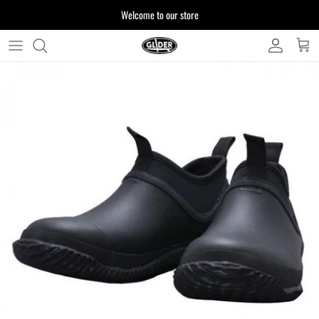
ス
Welcome to our store
キ
ッ
プ
よくある質問
す
る
お客様からいただいたご質問をまとめており
ます
注文について
製品について