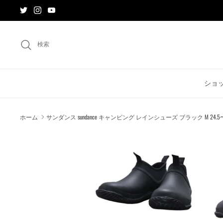
ス
キ
ッ
プ
検索
す
る
ショ
ホーム
サンダンス sundance キャンピング レインシューズ ブラック M 24.5〜25cm 