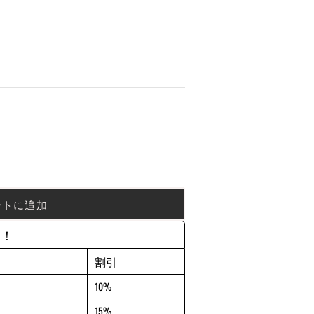
ートに追加
約！
割引
10%
15%