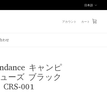
言
日本語
語
アカウント
カート
合わせ
ndance キャンピ
シューズ ブラック
 CRS-001