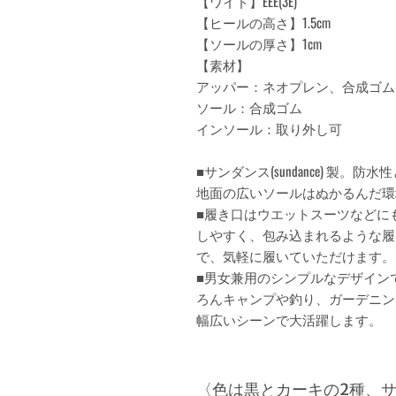
【ワイド】EEE(3E)
【ヒールの高さ】1.5cm
【ソールの厚さ】1cm
【素材】
アッパー：ネオプレン、合成ゴム
ソール：合成ゴム
インソール：取り外し可
■サンダンス(sundance) 製
地面の広いソールはぬかるんだ環
■履き口はウエットスーツなどに
しやすく、包み込まれるような履
で、気軽に履いていただけます。
■男女兼用のシンプルなデザイン
ろんキャンプや釣り、ガーデニン
幅広いシーンで大活躍します。
〈色は黒とカーキの2種、サイ