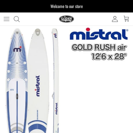
ス
Welcome to our store
キ
ッ
プ
よくある質問
す
る
お客様からいただいたご質問をまとめており
ます
注文について
製品について