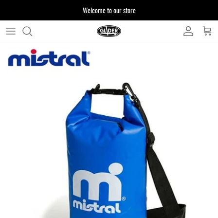
ス
Welcome to our store
キ
ッ
プ
よくある質問
す
る
お客様からいただいたご質問をまとめており
ます
注文について
製品について