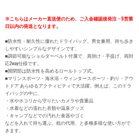
※こちらはメーカー直送便のため、ご入金確認後発注・5営業
日以内の発送となります。
■防水性・耐久性に優れたドライバッグ。男女兼用、持ち歩き
しやすいシンプルなデザインです。
■調節可能なショルダーベルト付属で、肩掛け・手提げ、両対
応2way仕様です。
■開閉部は防水性を高めるロールトップ式。
■マリンスポーツ・海水浴・ウィンタースポーツ・釣り・アウ
トドア あらゆるアクティビティで大活躍。例えば、このドラ
イバッグの中に、
・水やホコリから守りたいカメラや貴重品
・水着などの濡れた衣類や温泉グッズ
・キャンプなどでの汚れた食器やゴミ
などを入れて持ち運ぶ、枕の代用、と多種多様な使い方がで
きます。