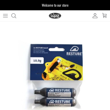
ス
Welcome to our store
キ
ッ
プ
よくある質問
す
る
お客様からいただいたご質問をまとめており
ます
注文について
製品について