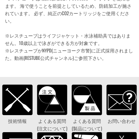
ます。 海で使うことを前提としているため、防錆加工が施さ
れています。 必ず、純正のCO2カートリッジをご使用くださ
い。
※レスチューブはライフジャケット・水泳補助具ではありま
せん。10歳以上で泳ぎができる方が対象です。
※
レスチューブが
NYPD(
ニューヨーク市警
)
に正式採用されまし
た。動画
(RESTUBE
公式チャンネル
)
ご参照下さい。
技術情報
よくある質問
よくある質問
お問い合わせ
(注文について)
(製品について)