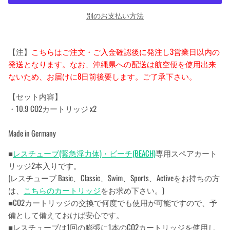
別のお支払い方法
【注】
こちらはご注文・ご入金確認後に発注し3営業日以内の
発送となります。なお、沖縄県への配送は航空便を使用出来
ないため、お届けに8日前後要します。ご了承下さい。
【セット内容】
・10.9 CO2カートリッジ x2
Made in Germany
■
レスチューブ(緊急浮力体)・ビーチ(BEACH)
専用スペアカート
リッジ2本入りです。
(レスチューブ Basic、Classic、Swim、Sports、Activeをお持ちの方
は、
こちらのカートリッジ
をお求め下さい。)
■CO2カートリッジの交換で何度でも使用が可能ですので、予
備として備えておけば安心です。
■レスチューブは1回の膨張に1本のCO2カートリッジを使用し