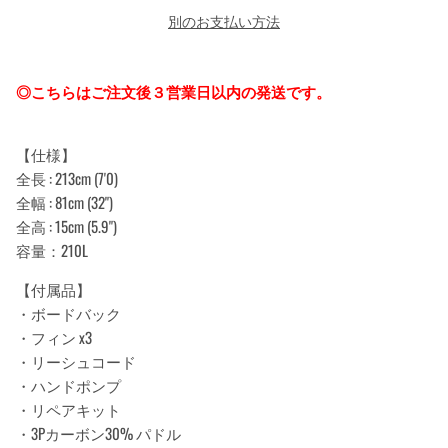
別のお支払い方法
◎こちらはご注文後３営業日以内の発送です。
【仕様】
全長 : 213cm (7'0)
全幅 : 81cm (32")
全高 : 15cm (5.9")
容量：210L
【付属品】
・ボードバック
・フィン x3
・リーシュコード
・ハンドポンプ
・リペアキット
・3Pカーボン30% パドル