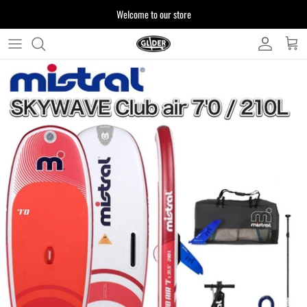
ス
Welcome to our store
キ
ッ
プ
よくある質問
す
る
お客様からいただいたご質問をまとめており
ます
注文について
製品について