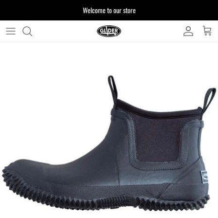
ス
Welcome to our store
キ
ッ
プ
よくある質問
す
る
お客様からいただいたご質問をまとめており
ます
注文について
製品について