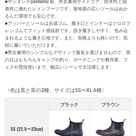
■サンダンス(sundance) 製。男女兼用サイドゴア、防水性と脱
着性に優れたレインブーツです。接地面の広いソールはぬか
るんだ環境でも安心です。
■アッパーとソールは合成ゴム。履き口とインナーはクロロプ
レンゴムでフィット感抜群です。脱ぎ履きしやすく、包み込
まれるような履き心地です。また、長靴よりも軽いので、気
軽に履いていただけます。
■男女兼用のシンプルなデザインで服装を選びませんので、雨
の日はもちろんキャンプや釣り、ガーデニングや農作業、フ
ェスや普段使いまで、幅広いシーンで大活躍します。
〈色は黒と茶の2種、サイズはSS〜XL 6種〉
ブラック
ブラウン
SS (22.5〜23cm)