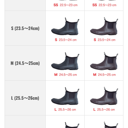
S (23.5〜24cm)
M (24.5〜25cm)
L (25.5〜26cm)