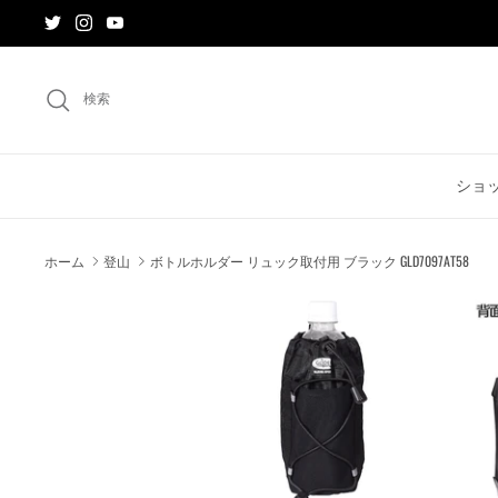
ス
キ
ッ
プ
検索
す
る
ショ
ホーム
登山
ボトルホルダー リュック取付用 ブラック GLD7097AT58