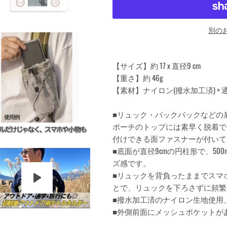
別の
【サイズ】約 17 x 直径9 cm
【重さ】約 46g
【素材】ナイロン(撥水加工済) +
■リュック・バックパックなどの
ポーチのトップには素早く脱着で
付けできる面ファスナーが付いて
■底面が直径9cmの円柱形で、50
ズ感です。
■リュックを背負ったままでスマ
とで、リュックを下ろさずに頻繁
■撥水加工済のナイロン生地使用
■外側前面にメッシュポケットが