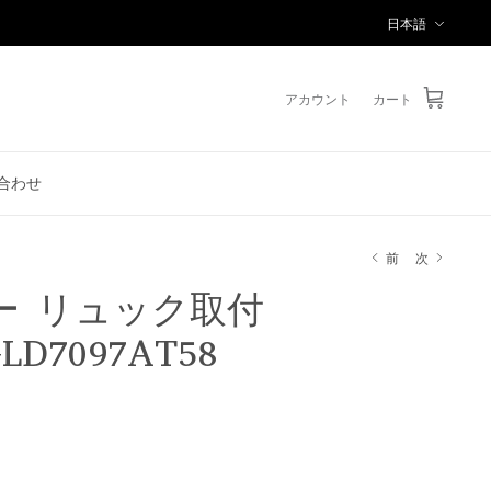
言
日本語
語
アカウント
カート
合わせ
前
次
ー リュック取付
D7097AT58