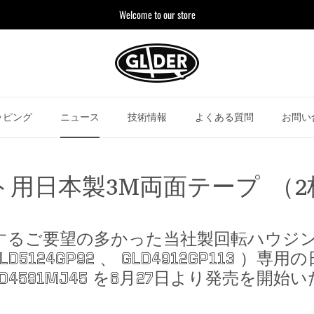
Welcome to our store
ッピング
ニュース
技術情報
よくある質問
お問い
用日本製3M両面テープ （
するご要望の多かった当社製回転ハウジ
D5124GP92 、 GLD4912GP113 ）専
D4591MJ45 を6月27日より発売を開始