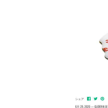
Facebook
Twitter
pin
シェア
で
で
で
シ
シ
シ
6月 29, 2020 —
GLIDER事