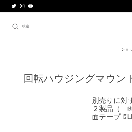
ス
キ
ッ
プ
検索
す
る
ショ
回転ハウジングマウント
別売りに対
２製品（ GL
面テープ GL