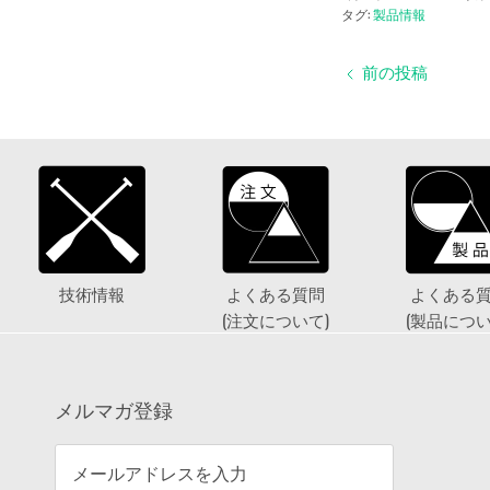
ェ
ェ
ェ
タグ:
製品情報
ア
ア
ア
前の投稿
技術情報
よくある質問
よくある
(注文について)
(製品につい
メルマガ登録