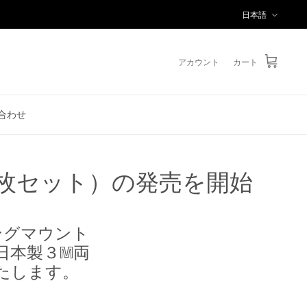
言
日本語
語
アカウント
カート
合わせ
2枚セット）の発売を開始
ングマウント
用の日本製３M両
いたします。