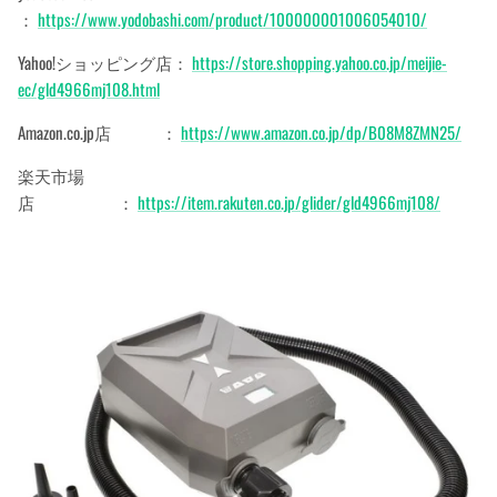
：
https://www.yodobashi.com/product/100000001006054010/
Yahoo!ショッピング店：
https://store.shopping.yahoo.co.jp/meijie-
ec/gld4966mj108.html
Amazon.co.jp店 ：
https://www.amazon.co.jp/dp/B08M8ZMN25/
楽天市場
店 ：
https://item.rakuten.co.jp/glider/gld4966mj108/