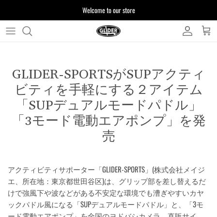
ス
Welcome to our store
キ
ッ
プ
よくある質問
す
る
GLIDER-SPORTSがSUPアクティ
お客様からいただいたご質問をまとめており
ます
ビティを手軽にする２アイテム
「SUPデュアルモードパドル」
「3モード電動エアポンプ」を発
注文について
製品について
売
アクティビティサポーター「GLIDER-SPORTS」(株式会社メイジ
エ、所在地：東京都世田谷区)は、グリップ部を差し替えるだ
けで強風下や波などがある不安定な環境でも漕ぎやすいカヤ
ックパドル風になる「SUPデュアルモードパドル」と、「3モ
ード電動エアポンプ」を全国のヨドバシカメラ、直販サイ