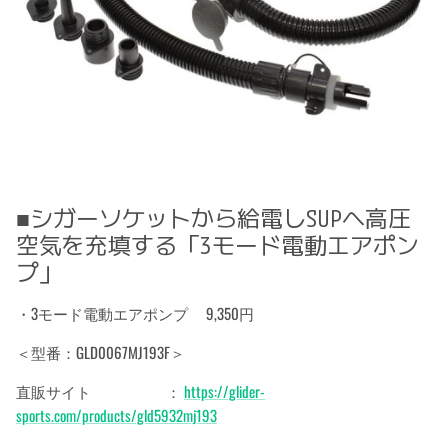
■シガーソケットから給電しSUPへ高圧
空気を充填する「3モード電動エアポン
プ」
・3モード電動エアポンプ 9,350円
＜型番：GLD0067MJ193F＞
直販サイト ：
https://glider-
sports.com/products/gld5932mj193