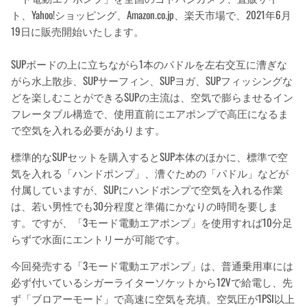
ト、Yahoo!ショッピング、Amazon.co.jp、楽天市場で、2021年6月
19日に販売開始いたします。
SUPボードの上に立ちながら1本のパドルを左右交互に漕ぎな
がら水上散歩、SUPサーフィン、SUPヨガ、SUPフィッシングな
どを楽しむことができるSUPの主流は、空気で膨らませるイン
フレータブル構造で、使用直前にエアポンプで高圧になるま
で空気を入れる必要があります。
標準的なSUPセットを購入するとSUP本体のほかに、標準で空
気を入れる「ハンドポンプ」、漕ぐための「パドル」などが
付属していますが、SUPにハンドポンプで空気を入れる作業
は、若い男性でも30分程度と準備にかなりの時間を要しま
す。ですが、「3モード電動エアポンプ」を使用すれば10分足
らずで水面にエントリーが可能です。
今回発売する「3モード電動エアポンプ」は、普通乗用車には
必ず付いているシガーライターソケットから12Vで給電し、先
ず「ブロアーモード」で高速に空気を充填。空気圧が1PSI以上