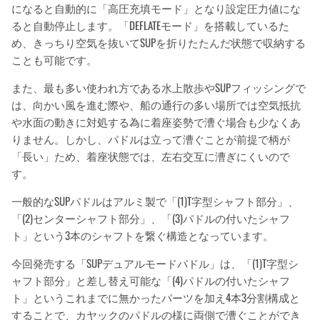
になると自動的に「高圧充填モード」となり設定圧力値にな
ると自動停止します。「DEFLATEモード」を搭載しているた
め、きっちり空気を抜いてSUPを折りたたんだ状態で収納する
ことも可能です。
また、最も多い使われ方である水上散歩やSUPフィッシングで
は、向かい風を進む際や、船の通行の多い場所では空気抵抗
や水面の動きに対処する為に着座姿勢で漕ぐ場合も少なくあ
りません。しかし、パドルは立って漕ぐことが前提で柄が
「長い」ため、着座状態では、左右交互に漕ぎにくいので
す。
一般的なSUPパドルはアルミ製で「(1)T字型シャフト部分」、
「(2)センターシャフト部分」、「(3)パドルの付いたシャフ
ト」という3本のシャフトを繋ぐ構造となっています。
今回発売する「SUPデュアルモードパドル」は、「(1)T字型シ
ャフト部分」と差し替え可能な「(4)パドルの付いたシャフ
ト」というこれまでに無かったパーツを加え4本3分割構成と
することで、カヤックのパドルの様に両側で漕ぐことができ