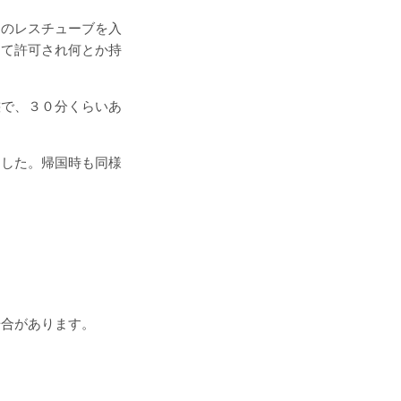
個のレスチューブを入
して許可され何とか持
態で、３０分くらいあ
ました。帰国時も同様
場合があります。