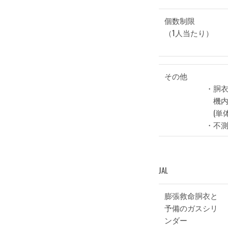
個数制限
（1人当たり）
その他
・胴衣
機内持
(単体
・不測
JAL
膨張救命胴衣と
予備のガスシリ
ンダー