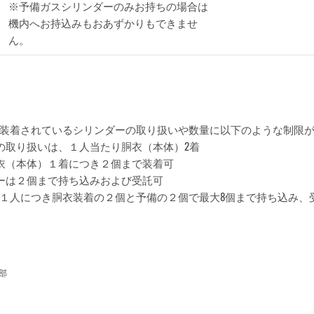
※予備ガスシリンダーのみお持ちの場合は
機内へお持込みもおあずかりもできませ
ん。
装着されているシリンダーの取り扱いや数量に以下のような制限
の取り扱いは、１人当たり胴衣（本体）2着
衣（本体）１着につき２個まで装着可
ーは２個まで持ち込みおよび受託可
人につき胴衣装着の２個と予備の２個で最大8個まで持ち込み、
terest
業部