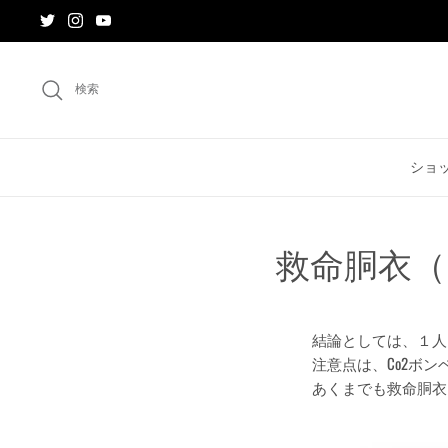
ス
キ
ッ
プ
検索
す
る
ショ
救命胴衣（
結論としては、１人
注意点は、Co2ボ
あくまでも救命胴衣