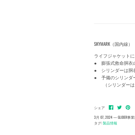
SKYMARK（国内線）
ライフジャケットに
● 膨張式救命胴衣
● シリンダーは胴
● 予備のシリンダ
（シリンダーは１
Facebook
Twitter
pin
シェア
で
で
で
シ
シ
シ
3月 07, 2024 —
GLIDER事
ェ
ェ
ェ
タグ:
製品情報
ア
ア
ア