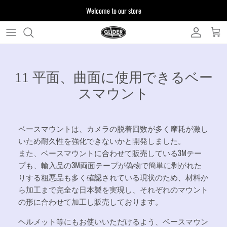
ス
Welcome to our store
キ
ッ
プ
よくある質問
す
る
11 平面、曲面に使用できるベー
お客様からいただいたご質問をまとめており
ます
スマウント
注文について
製品について
ベースマウントは、カメラの脱着回数が多く摩耗が激し
いため耐久性を強化できないかと開発しました。
また、ベースマウントに合わせて販売している3Mテー
プも、輸入品の3M両面テープが偽物で簡単に剥がれた
りする粗悪品も多く確認されている現状のため、材料か
ら加工まで完全な日本製を実現し、それぞれのマウント
の形に合わせて加工し販売しております。
ヘルメット等にもお使いいただけるよう、ベースマウン