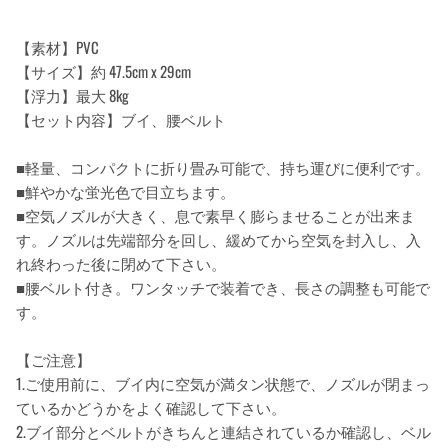
【素材】PVC
【サイズ】約 47.5cm x 29cm
【浮力】最大 8kg
【セット内容】ブイ、腰ベルト
■軽量、コンパクトに折り畳み可能で、持ち運びに便利です。
■鮮やかな蛍光色で目立ちます。
■空気ノズルが大きく、息で素早く膨らませることが出来ま
す。ノズルは先端部分を回し、緩めてから空気を封入し、入
れ終わった後に閉めて下さい。
■腰ベルト付き。ワンタッチで装着でき、長さの調整も可能で
す。
【ご注意】
1.ご使用前に、ブイ内に空気が満タン状態で、ノズルが閉まっ
ているかどうかをよく確認して下さい。
2.ブイ部分とベルトがきちんと連結されているか確認し、ベル