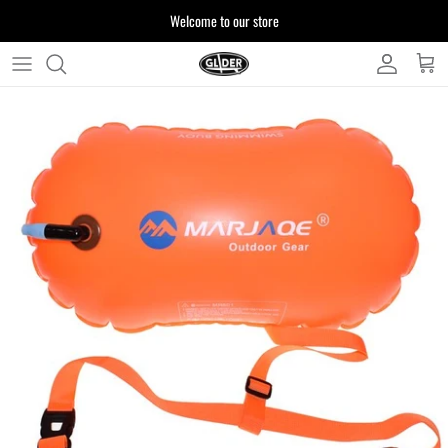
ス
Welcome to our store
キ
ッ
プ
よくある質問
す
る
お客様からいただいたご質問をまとめており
ます
注文について
製品について