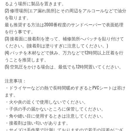
るよう場所に製品を置きます。
(2) 修理場所(エア漏れ箇所)とその周辺をアルコールなどで油分
を取ります。
最も推奨する方法は2000番程度のサンドペーパーで表面処理
を行う事です。
(3) 接着面に接着剤を塗って、補修箇所へパッチを貼り付けて
ください。(接着剤は塗りすぎに注意してください。)
(4) パッチを木材などで挟み、万力などで12時間以上圧着を行
うことを推奨します。
(5) 空気圧をかける場合は、最低でも12時間置いてください。
注意事項：
・ドライヤーなどの熱で長時間暖めすぎるとPVCシートは溶け
ます。
・火や炎の近くで使用しないでください。
・子供の手の届かないところに保管してください。
・角や縫い目に使用するときは注意してください。
・接着剤は強い匂いがあります。
・サイズは手作業で計測しておりますので若干の誤差がござ