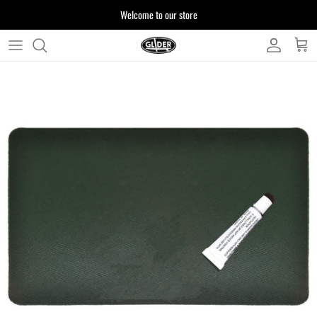
ス
Welcome to our store
キ
ッ
プ
よくある質問
す
る
お客様からいただいたご質問をまとめており
ます
注文について
製品について