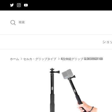
ス
キ
ッ
プ
検索
す
る
ショ
ホーム
セルカ・グリップタイプ
4段伸縮グリップ GLD8309GO116B