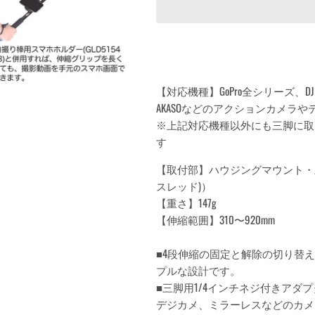
【対応機種】GoPro全シリーズ、DJIシリーズ
AKASOなどのアクションカメラや
※上記対応機種以外にも三脚に取
す
【取付部】ハウジングマウント・三脚
スレッド)）
【重さ】147g
【伸縮範囲】310〜920mm
■4段伸縮の固定と解除の切り替
プルな設計です。
■三脚用1/4インチネジ付きアダ
デジカメ、ミラーレスなどのカメ