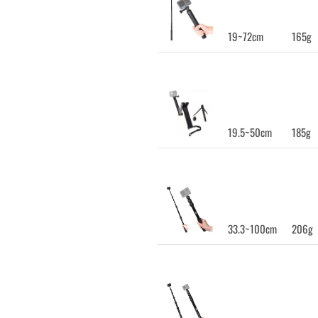
19~72cm
165g
19.5~50cm
185g
33.3~100cm
206g