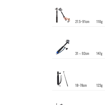
27.5~91cm
110g
31～92cm
147g
18~78cm
123g