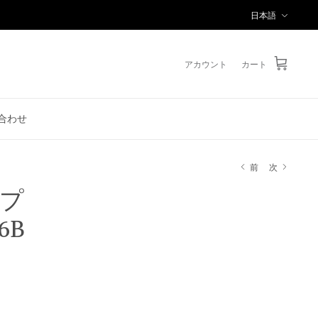
言
日本語
語
アカウント
カート
合わせ
前
次
ップ
6B