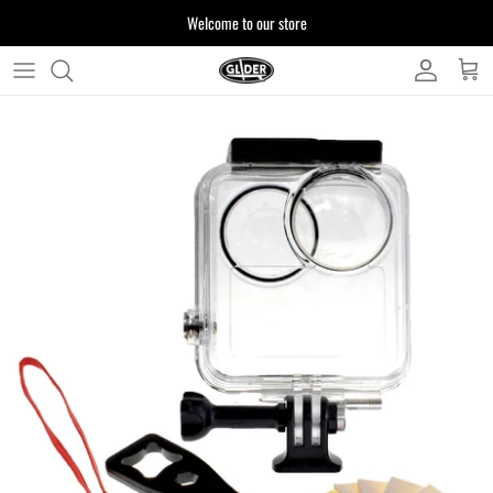
ス
Welcome to our store
キ
ッ
プ
よくある質問
す
る
お客様からいただいたご質問をまとめており
ます
注文について
製品について