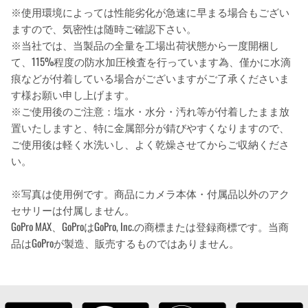
※使用環境によっては性能劣化が急速に早まる場合もござい
ますので、気密性は随時ご確認下さい。
※当社では、当製品の全量を工場出荷状態から一度開梱し
て、115%程度の防水加圧検査を行っています為、僅かに水滴
痕などが付着している場合がございますがご了承くださいま
す様お願い申し上げます。
※ご使用後のご注意：塩水・水分・汚れ等が付着したまま放
置いたしますと、特に金属部分が錆びやすくなりますので、
ご使用後は軽く水洗いし、よく乾燥させてからご収納くださ
い。
※写真は使用例です。商品にカメラ本体・付属品以外のアク
セサリーは付属しません。
GoPro MAX、GoProはGoPro, Inc.の商標または登録商標です。当商
品はGoProが製造、販売するものではありません。