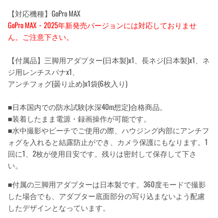
【対応機種】GoPro MAX
GoPro MAX・2025年新発売バージョンには対応しておりませ
ん。ご注意下さい。
【付属品】三脚用アダプター(日本製)x1、長ネジ(日本製)x1、ネ
ジ用レンチスパナx1、
アンチフォグ(曇り止め)x1袋(6枚入り)
■日本国内での防水試験(水深40m想定)合格商品。
■装着したまま電源・録画操作が可能です。
■水中撮影やビーチでご使用の際、ハウジング内部に
アンチフ
ォグを
入れると結露防止ができ、カメラ保護にもなります。1
回に1、2枚が使用目安です。残りは密封して保存して下さ
い。
■
付属の三脚用アダプターは日本製です。
360
度モードで撮影
した場合でも、アダプター底面部分の写り込まないよう配慮
したデザインとなっています。