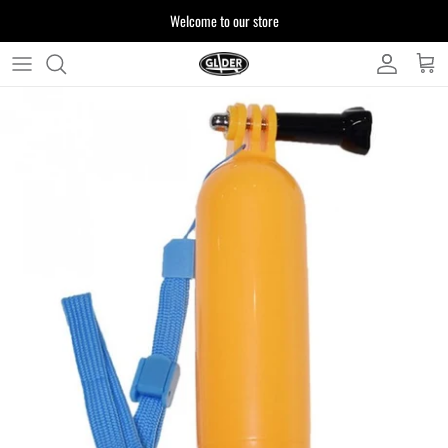
ス
Welcome to our store
キ
ッ
プ
よくある質問
す
る
お客様からいただいたご質問をまとめており
ます
注文について
製品について