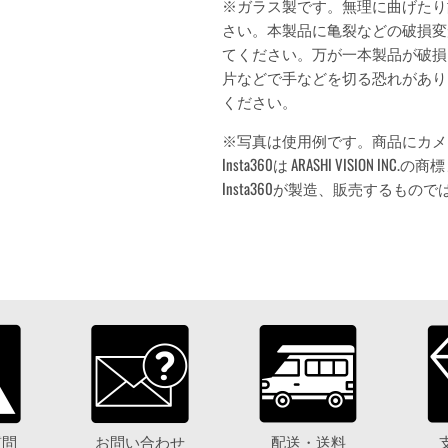
※ガラス製です。無理に曲げたり
さい。本製品に亀裂などの破損変
てください。万が一本製品が破損
片などで手などを切る恐れがあり
ください。
※写真は使用例です。商品にカメ
Insta360は ARASHI VISION
Insta360が製造、販売するもの
質問
お問い合わせ
配送・送料