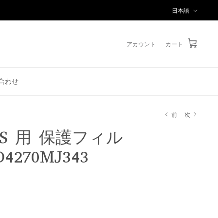
言
日本語
語
アカウント
カート
合わせ
前
次
O 3S 用 保護フィル
4270MJ343