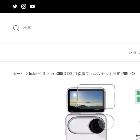
ス
キ
ッ
プ
検索
す
る
ショ
ホーム
Insta360用
Insta360 GO 3S 用 保護フィルム セット GLD4270MJ343