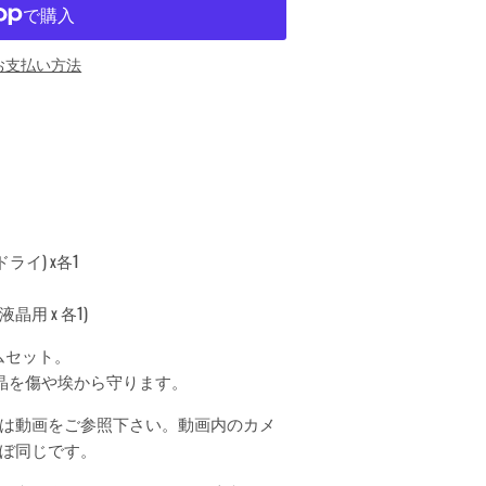
お支払い方法
イ) x各1
用 x 各1)
ィルムセット。
晶を傷や埃から守ります。
は動画をご参照下さい。動画内のカメ
ぼ同じです。