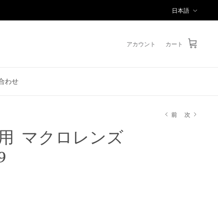
言
日本語
語
アカウント
カート
合わせ
前
次
et3用 マクロレンズ
9