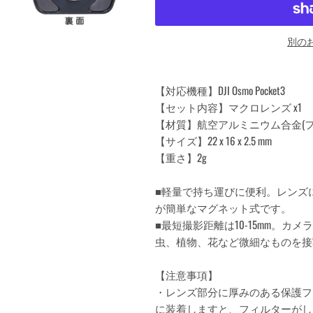
別の
【対応機種】DJI Osmo Pocket3
【セット内容】マクロレンズ x1
【材質】航空アルミニウム合金(フレ
【サイズ】22 x 16 x 2.5 mm
【重さ】2g
■軽量で持ち運びに便利。レンズ
が簡単なマグネット式です。
■最短撮影距離は10-15mm。
虫、植物、花など微細なものを接
【注意事項】
・レンズ部分に厚みのある保護フ
に装着しますと、フィルターがし