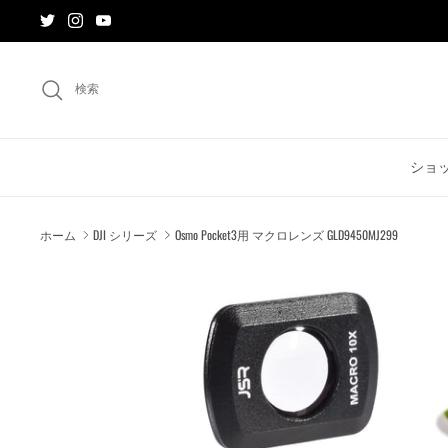
ス
キ
ッ
プ
検索
す
る
ショ
ホーム
DJI シリーズ
Osmo Pocket3用 マクロレンズ GLD9450MJ299